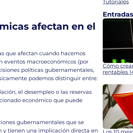
Tutoriales
Entradas
micas afectan en el
cias que afectan cuando hacemos
son eventos macroeconómicos (por
Cómo crear 
ecisiones políticas gubernamentales,
rentables (
sicamente podemos distinguir entre:
flación, el desempleo o las reservas
elacionado económico que puede
cciones gubernamentales que se
n y tienen una implicación directa en
Los 10 mejo