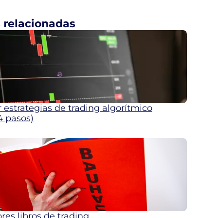
 relacionadas
estrategias de trading algorítmico
4 pasos)
res libros de trading