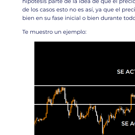
hipótesis parte de la idea de que el prec
de los casos esto no es así, ya que el pre
bien en su fase inicial o bien durante todo
Te muestro un ejemplo: