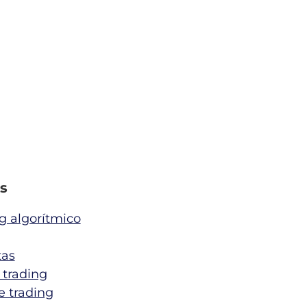
s
g algorítmico
tas
 trading
e trading